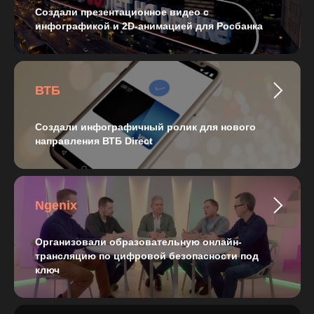
Создали презентационное видео с
инфографикой и 2D-анимацией для Росбанка
ВТБ
Создали инфографичный ролик для нового
направления ВТБ Direct
Ngenix
Организовали образовательную онлайн-
трансляцию по цифровой безопасности под
ключ